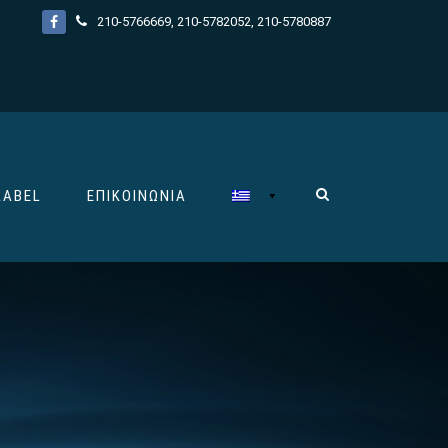
210-5766669
,
210-5782052
,
210-5780887
LABEL
ΕΠΙΚΟΙΝΩΝΊΑ