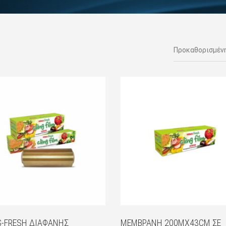
-FRESH ΔΙΑΦΑΝΉΣ
ΜΕΜΒΡΆΝΗ 200MX43CM ΣΕ