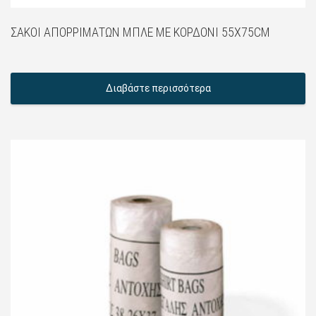
ΣΆΚΟΙ ΑΠΟΡΡΙΜΆΤΩΝ ΜΠΛΈ ΜΕ ΚΟΡΔΌΝΙ 55X75CM
Διαβάστε περισσότερα