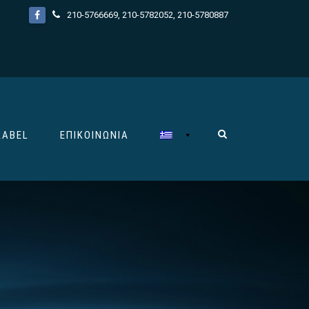
210-5766669
,
210-5782052
,
210-5780887
LABEL
ΕΠΙΚΟΙΝΩΝΊΑ