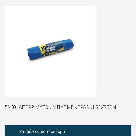
ΣΆΚΟΙ ΑΠΟΡΡΙΜΆΤΩΝ ΜΠΛΈ ΜΕ ΚΟΡΔΌΝΙ 55X75CM
Διαβάστε περισσότερα