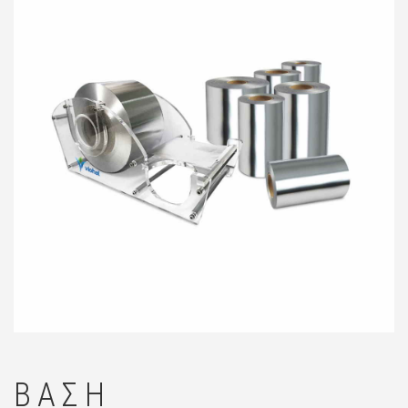
🔍
ΒΆΣΗ