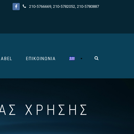
210-5766669
,
210-5782052
,
210-5780887
LABEL
ΕΠΙΚΟΙΝΩΝΊΑ
ΙΑΣ ΧΡΉΣΗΣ