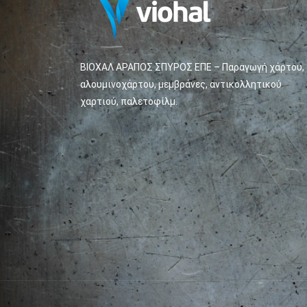
ΒΙΟΧΑΛ ΑΡΑΠΟΣ ΣΠΥΡΟΣ ΕΠΕ – Παραγωγή χάρτου,
αλουμινοχάρτου, μεμβράνες, αντικολλητικού
χαρτιού, παλετοφίλμ.