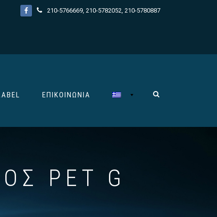
210-5766669
,
210-5782052
,
210-5780887
LABEL
ΕΠΙΚΟΙΝΩΝΊΑ
ΟΣ PET G