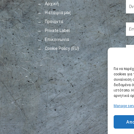
Αρχική
Η εταιρία μας
Προϊόντα
Private Label
Επικοινωνία
Cookie Policy (EU)
Για να παρέ
cookies για
συναίνεση 
δεδομένα ό
ιστότοπο. 
αρνητικά ορ
Manage serv
Απ